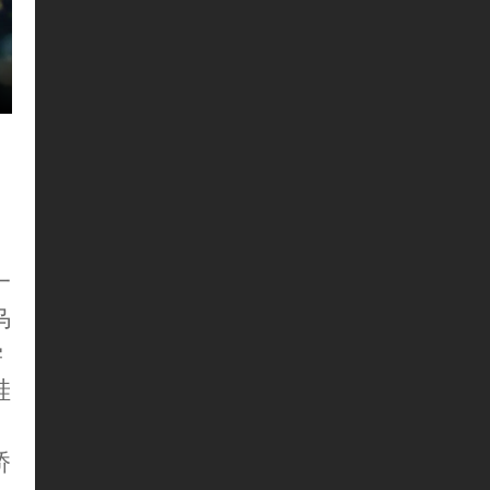
一
乌
学
硅
桥